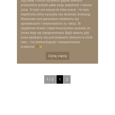
żyją dalej. Pośród istryjskich gajów oliwnych
przeżyliśmy tydzień pełen pasji, wspólnoty i radości
życia. To było coś więcej niż tylko praca – to była
wspólnota, która nauczyła nas doceniać drobiazgi.
Wieczorem pod gwiazdami dzieliliśmy się
opowieściami i świętowaliśmy tu i teraz. Te
wyjątkowe chwile i ciepłe towarzystwo sprawiły, że
żniwa stały się niezapomniane. Bądź obecny, gdy
znów spotkamy się pod drzewami oliwnymi w 2026
roku – na nowe przygody i niezapomniane
przeżycia!
Czytaj więcej
1 / 2
1
2