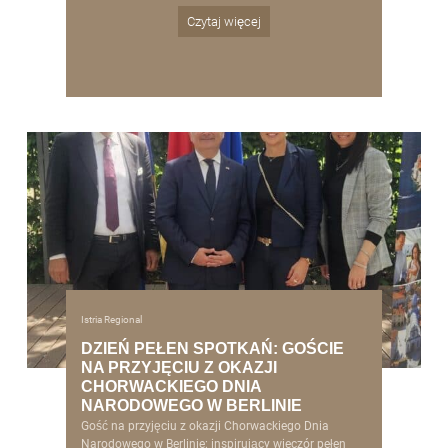
Czytaj więcej
Istria Regional
DZIEŃ PEŁEN SPOTKAŃ: GOŚCIE
NA PRZYJĘCIU Z OKAZJI
CHORWACKIEGO DNIA
NARODOWEGO W BERLINIE
Gość na przyjęciu z okazji Chorwackiego Dnia
Narodowego w Berlinie: inspirujący wieczór pełen