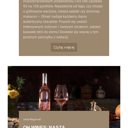
międzynarodowym przewodniku Flos Olei uzyskały
95 na 100 punktów. Niezależnie od tego, czy chodzi
o grillowane warzywa, świeże sałatki czy domowy
makaron – Oliveri nadaje każdemu daniu
autentyczny charakter. Pozwól się uwieść
intensywnym kolorom i świeżym smakom, zabierz
kawałek Istrii do domu! Dowiedz się więcej o tym
pysznym pamiątku z wakacji.
Czytaj więcej
Istria Regional
OH WINES: NASZA