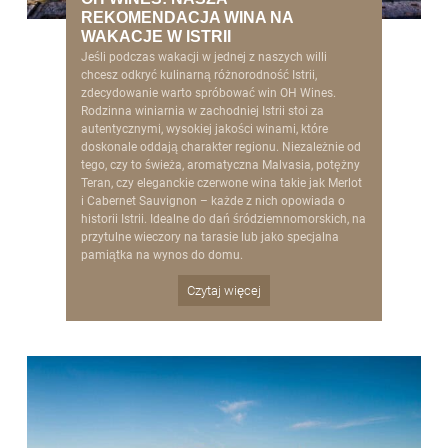
REKOMENDACJA WINA NA
WAKACJE W ISTRII
Jeśli podczas wakacji w jednej z naszych willi
chcesz odkryć kulinarną różnorodność Istrii,
zdecydowanie warto spróbować win OH Wines.
Rodzinna winiarnia w zachodniej Istrii stoi za
autentycznymi, wysokiej jakości winami, które
doskonale oddają charakter regionu. Niezależnie od
tego, czy to świeża, aromatyczna Malvasia, potężny
Teran, czy eleganckie czerwone wina takie jak Merlot
i Cabernet Sauvignon – każde z nich opowiada o
historii Istrii. Idealne do dań śródziemnomorskich, na
przytulne wieczory na tarasie lub jako specjalna
pamiątka na wynos do domu.
Czytaj więcej