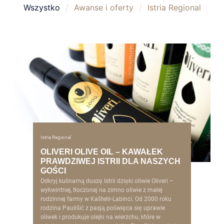
Wszystko
/
Awanse i oferty
/
Istria Regional
Istria Regional
OLIVERI OLIVE OIL – KAWAŁEK
PRAWDZIWEJ ISTRII DLA NASZYCH
GOŚCI
Odkryj kulinarną duszę Istrii dzięki oliwie Oliveri –
wykwintnej, tłoczonej na zimno oliwie z małej
rodzinnej farmy w Kaštelir-Labinci. Od 2000 roku
rodzina Paulišić z pasją poświęca się uprawie
oliwek i produkuje olejki na wierzchu, które w