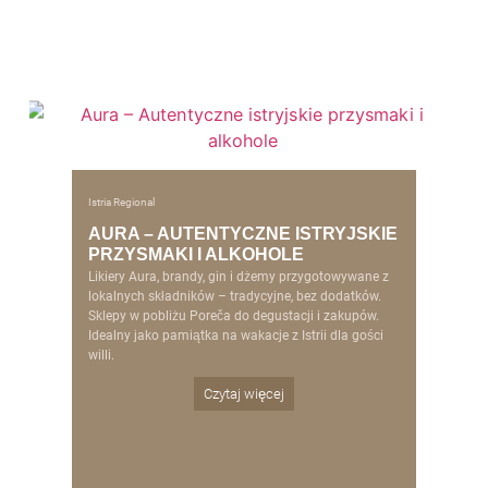
Istria Regional
AURA – AUTENTYCZNE ISTRYJSKIE
PRZYSMAKI I ALKOHOLE
Likiery Aura, brandy, gin i dżemy przygotowywane z
lokalnych składników – tradycyjne, bez dodatków.
Sklepy w pobliżu Poreča do degustacji i zakupów.
Idealny jako pamiątka na wakacje z Istrii dla gości
willi.
Czytaj więcej