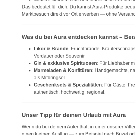
Das bedeutet für dich: Du kannst Aura-Produkte be
Marktbesuch direkt vor Ort erwerben — ohne Versand
Was du bei Aura entdecken kannst – Beis
Likör & Brände
: Fruchtbrände, Kräuterschnäpse
Verdauer oder Souvenir.
Gin & exklusive Spirituosen
: Für Liebhaber 
Marmeladen & Konfitüren
: Handgemachte, na
als Mitbringsel.
Geschenksets & Spezialitäten
: Für Gäste, F
authentisch, hochwertig, regional.
Unser Tipp für deinen Urlaub mit Aura
Wenn du bei deinem Aufenthalt in einer unserer Ville
einen kleinen Ausflug — zum Beispiel nach Buzet od