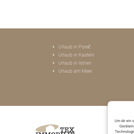
Urlaub in Poreč
Urlaub in Kastelir
Urlaub in Istrien
Urlaub am Meer
Um dir ein 
Gerätein
Technologie