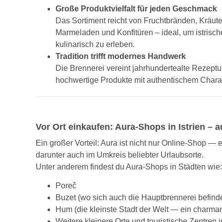
Große Produktvielfalt für jeden Geschmack
Das Sortiment reicht von Fruchtbränden, Kräut
Marmeladen und Konfitüren – ideal, um istrisc
kulinarisch zu erleben.
Tradition trifft modernes Handwerk
Die Brennerei vereint jahrhundertealte Rezept
hochwertige Produkte mit authentischem Charak
Vor Ort einkaufen: Aura-Shops in Istrien – 
Ein großer Vorteil: Aura ist nicht nur Online-Shop — 
darunter auch im Umkreis beliebter Urlaubsorte.
Unter anderem findest du Aura-Shops in Städten wie:
Poreč
Buzet (wo sich auch die Hauptbrennerei befinde
Hum (die kleinste Stadt der Welt — ein charman
Weitere kleinere Orte und touristische Zentren i