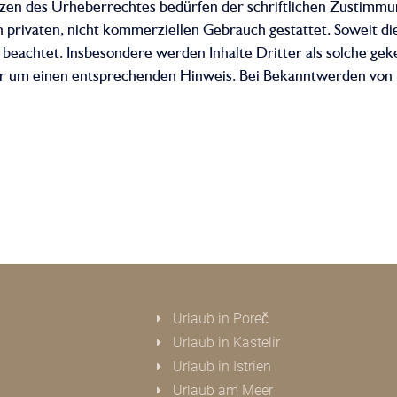
zen des Urheberrechtes bedürfen der schriftlichen Zustimmun
n privaten, nicht kommerziellen Gebrauch gestattet. Soweit die
beachtet. Insbesondere werden Inhalte Dritter als solche geke
ir um einen entsprechenden Hinweis. Bei Bekanntwerden von
Urlaub in Poreč
Urlaub in Kastelir
Urlaub in Istrien
Urlaub am Meer