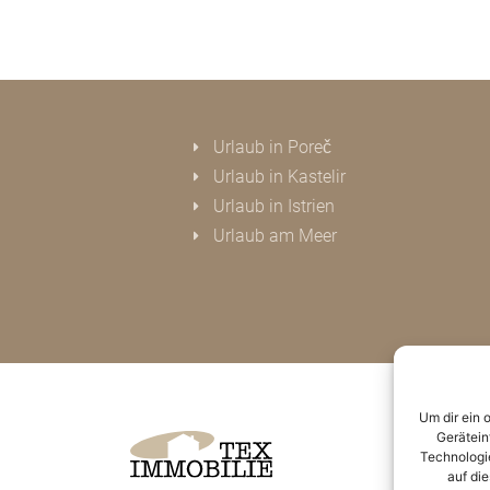
Urlaub in Poreč
Urlaub in Kastelir
Urlaub in Istrien
Urlaub am Meer
Um dir ein 
Gerätein
Technologie
auf die