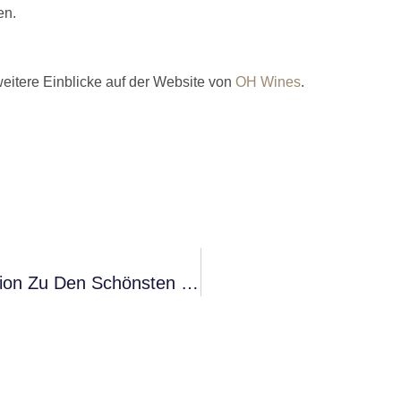
en.
eitere Einblicke auf der Website von
OH Wines
.
Istrien Entdecken: Darum Zählt Die Region Zu Den Schönsten Und Sichersten Reisezielen In Kroatien