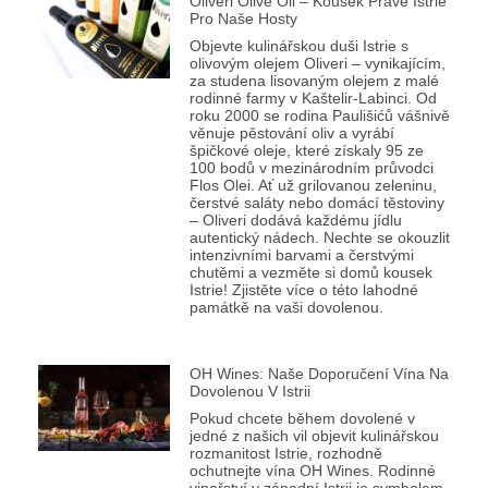
Oliveri Olive Oil – Kousek Pravé Istrie
Pro Naše Hosty
Objevte kulinářskou duši Istrie s
olivovým olejem Oliveri – vynikajícím,
za studena lisovaným olejem z malé
rodinné farmy v Kaštelir-Labinci. Od
roku 2000 se rodina Paulišićů vášnivě
věnuje pěstování oliv a vyrábí
špičkové oleje, které získaly 95 ze
100 bodů v mezinárodním průvodci
Flos Olei. Ať už grilovanou zeleninu,
čerstvé saláty nebo domácí těstoviny
– Oliveri dodává každému jídlu
autentický nádech. Nechte se okouzlit
intenzivními barvami a čerstvými
chutěmi a vezměte si domů kousek
Istrie! Zjistěte více o této lahodné
památkě na vaši dovolenou.
OH Wines: Naše Doporučení Vína Na
Dovolenou V Istrii
Pokud chcete během dovolené v
jedné z našich vil objevit kulinářskou
rozmanitost Istrie, rozhodně
ochutnejte vína OH Wines. Rodinné
vinařství v západní Istrii je symbolem