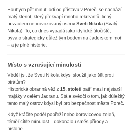
Pouhých pět minut lodí od přístavu v Poreči se nachází
malý klenot, který překvapí mnoho rekreantů: tichý,
bezautem neprovozovaný ostrov
Sveti Nikola
(Svatý
Nikola). To, co dnes vypadá jako idylické útočiště,
bývalo strategicky důležitým bodem na Jaderském moři
– a je plné historie.
Místo s vzrušující minulostí
Věděl jsi, že Sveti Nikola kdysi sloužil jako štít proti
pirátům?
Historická obranná věž z
15. století
patří mezi nejstarší
majáky v celém Jadranu. Stále svědčí o tom, jak důležitý
tento malý ostrov kdysi byl pro bezpečnost města Poreč.
Když kráčíte podél pobřeží nebo borovicovou zeleň,
téměř cítíte minulost – dokonalou směs přírody a
historie.