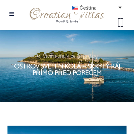
Čeština
Více moře. Více Istria Blog
OSTROV SVETI NIKOLA – SKRYTÝ RÁJ
PŘÍMO PŘED POREČEM