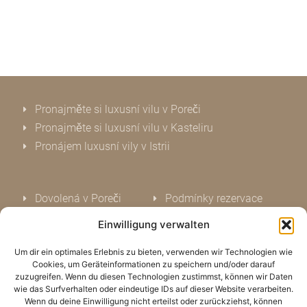
Pronajměte si luxusní vilu v Poreči
Pronajměte si luxusní vilu v Kasteliru
Pronájem luxusní vily v Istrii
Dovolená v Poreči
Podmínky rezervace
Dovolená v Kasteliru
Ochrana osobních údajů
Einwilligung verwalten
Dovolená v Istrii
Impresum
Um dir ein optimales Erlebnis zu bieten, verwenden wir Technologien wie
Dovolená u moře
Kontakt
Cookies, um Geräteinformationen zu speichern und/oder darauf
Ohodnoťte nás
zuzugreifen. Wenn du diesen Technologien zustimmst, können wir Daten
wie das Surfverhalten oder eindeutige IDs auf dieser Website verarbeiten.
Oznámení o cookies (EU)
Wenn du deine Einwilligung nicht erteilst oder zurückziehst, können