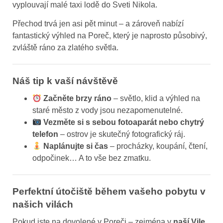
vyplouvají malé taxi lodě do Sveti Nikola.
Přechod trvá jen asi pět minut – a zároveň nabízí
fantastický výhled na Poreč, který je naprosto působivý,
zvláště ráno za zlatého světla.
Náš tip k vaší návštěvě
Začněte brzy ráno
– světlo, klid a výhled na
staré město z vody jsou nezapomenutelné.
Vezměte si s sebou fotoaparát nebo chytrý
telefon
– ostrov je skutečný fotografický ráj.
Naplánujte si čas
– procházky, koupání, čtení,
odpočinek… A to vše bez zmatku.
Perfektní útočiště během vašeho pobytu v
našich vilách
Pokud jste na dovolené v Poreči – zejména v
naší Vile