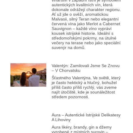
autentických kvalitních vín, která
dokonale odrážejí charakter regionu.
Ať už jde o svěží, aromatickou
Malvasii, silný Teran nebo elegantní
červená vína jako Merlot a Cabernet
Sauvignon – každé víno vypráví
kousek istrijské historie. Ideální s
středomořskými pokrmy, na útulné
večery na terase nebo jako speciální
suvenýr na domů.
Valentýn: Zamilovali Jsme Se Znovu
– V Chorvatsku
Šťastného Valentýna. Ve světě, který
je často hektický a hlučný, bohužel
příliš často příliš rychlý, vás zveme
najít útočiště, kde je sounáležitost
středem pozornosti.
Aura – Autentické Istrijské Delikatesy
A Lihoviny
Aura likéry, brandy, gin a džemy
vyrobené z místních surovin –