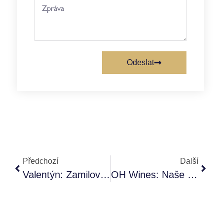
Odeslat
Předchozí
Další
Valentýn: Zamilovali Jsme Se Znovu – V Chorvatsku
OH Wines: Naše Doporučení Vína Na Dovolenou V Istrii