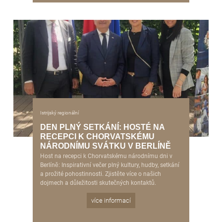
Istrijský regionální
DEN PLNÝ SETKÁNÍ: HOSTÉ NA
RECEPCI K CHORVATSKÉMU
NÁRODNÍMU SVÁTKU V BERLÍNĚ
Host na recepci k Chorvatskému národnímu dni v
Berlíně: Inspirativní večer plný kultury, hudby, setkání
a prožité pohostinnosti. Zjistěte více o našich
dojmech a důležitosti skutečných kontaktů.
více informací