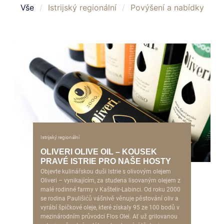
Vše
/
Istrijský regionální
/
Povýšení a nabídky
Istrijský regionální
OLIVERI OLIVE OIL – KOUSEK
PRAVÉ ISTRIE PRO NAŠE HOSTY
Objevte kulinářskou duši Istrie s olivovým olejem
Oliveri – vynikajícím, za studena lisovaným olejem z
malé rodinné farmy v Kaštelir-Labinci. Od roku 2000
se rodina Paulišićů vášnivě věnuje pěstování oliv a
vyrábí špičkové oleje, které získaly 95 ze 100 bodů v
mezinárodním průvodci Flos Olei. Ať už grilovanou