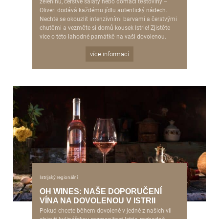
zeleninu, čerstvé saláty nebo domácí těstoviny –
Oliveri dodává každému jídlu autentický nádech.
Nechte se okouzlit intenzivními barvami a čerstvými
chutěmi a vezměte si domů kousek Istrie! Zjistěte
více o této lahodné památkě na vaši dovolenou.
více informací
Istrijský regionální
OH WINES: NAŠE DOPORUČENÍ
VÍNA NA DOVOLENOU V ISTRII
Pokud chcete během dovolené v jedné z našich vil