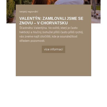
Istrijský regionální
VALENTÝN: ZAMILOVALI JSME SE
ZNOVU – V CHORVATSKU
Šťastného Valentýna. Ve světě, který je často
hektický a hlučný, bohužel příliš často příliš rychlý,
vás zveme najít útočiště, kde je sounáležitost
středem pozornosti.
více informací