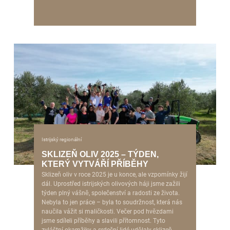
Istrijský regionální
SKLIZEŇ OLIV 2025 – TÝDEN,
KTERÝ VYTVÁŘÍ PŘÍBĚHY
Sklizeň oliv v roce 2025 je u konce, ale vzpomínky žijí
dál. Uprostřed istrijských olivových háji jsme zažili
týden plný vášně, společenství a radosti ze života.
Nebyla to jen práce – byla to soudržnost, která nás
naučila vážit si maličkosti. Večer pod hvězdami
jsme sdíleli příběhy a slavili přítomnost. Tyto