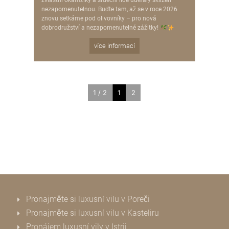
zvláštní okamžiky a srdeční lidé udělaly sklizeň
nezapomenutelnou. Buďte tam, až se v roce 2026
znovu setkáme pod olivovníky – pro nová
dobrodružství a nezapomenutelné zážitky!
více informací
1 / 2
1
2
Pronajměte si luxusní vilu v Poreči
Pronajměte si luxusní vilu v Kasteliru
Pronájem luxusní vily v Istrii