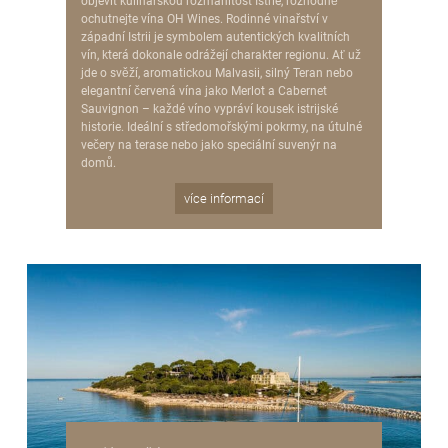
objevit kulinářskou rozmanitost Istrie, rozhodně
ochutnejte vína OH Wines. Rodinné vinařství v
západní Istrii je symbolem autentických kvalitních
vín, která dokonale odrážejí charakter regionu. Ať už
jde o svěží, aromatickou Malvasii, silný Teran nebo
elegantní červená vína jako Merlot a Cabernet
Sauvignon – každé víno vypráví kousek istrijské
historie. Ideální s středomořskými pokrmy, na útulné
večery na terase nebo jako speciální suvenýr na
domů.
více informací