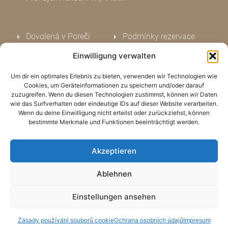
Dovolená v Poreči
Podmínky rezervace
Dovolená v Kasteliru
Ochrana osobních údajů
Einwilligung verwalten
Dovolená v Istrii
Impresum
Um dir ein optimales Erlebnis zu bieten, verwenden wir Technologien wie
Dovolená u moře
Kontakt
Cookies, um Geräteinformationen zu speichern und/oder darauf
Ohodnoťte nás
zuzugreifen. Wenn du diesen Technologien zustimmst, können wir Daten
wie das Surfverhalten oder eindeutige IDs auf dieser Website verarbeiten.
Oznámení o cookies (EU)
Wenn du deine Einwilligung nicht erteilst oder zurückziehst, können
bestimmte Merkmale und Funktionen beeinträchtigt werden.
Akzeptieren
Ablehnen
Einstellungen ansehen
Zásady používání souborů cookie
Ochrana osobních údajů
Impresum