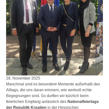
28. November 2025
Manchmal sind es besondere Momente außerhalb des
Alltags, die uns daran erinnern, wie wertvoll echte
Begegnungen sind. So durften wir kürzlich beim
feierlichen Empfang anlässlich des
Nationalfeiertags
der Republik Kroatien
in der Hessischen