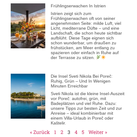
Frühlingserwachen In Istrien
Istrien zeigt sich zum
Frühlingserwachen oft von seiner
angenehmsten Seite: milde Luft, viel
Licht, mediterrane Düfte – und eine
Landschaft, die schon heute sichtbar
aufblüht. Diese Tage eignen sich
schon wunderbar, um draußen zu
frühstücken, am Meer entlang zu
spazieren oder einfach in Ruhe auf
der Terrasse zu sitzen.
Die Insel Sveti Nikola Bei Poreč:
Ruhig, Grün – Und In Wenigen
Minuten Erreichbar
Sveti Nikola ist die kleine Insel-Auszeit
vor Poreč: autofrei, grün, mit
Badeplätzen und viel Ruhe. Dazu:
unsere Tipps zur besten Zeit und zur
Anreise – ideal kombinierbar mit
einem Villa-Urlaub in Poreč oder
Kaštelir.
« Zurück
1
2
3
4
5
Weiter »