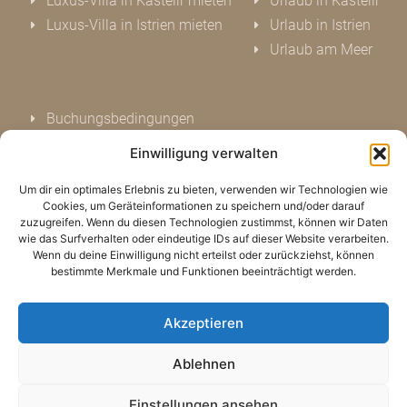
Luxus-Villa in Kastelir mieten
Urlaub in Kastelir
Luxus-Villa in Istrien mieten
Urlaub in Istrien
Urlaub am Meer
Buchungsbedingungen
Datenschutz
Einwilligung verwalten
Impressum
Um dir ein optimales Erlebnis zu bieten, verwenden wir Technologien wie
Kontakt
Cookies, um Geräteinformationen zu speichern und/oder darauf
Bewerten Sie uns
zuzugreifen. Wenn du diesen Technologien zustimmst, können wir Daten
wie das Surfverhalten oder eindeutige IDs auf dieser Website verarbeiten.
Cookie Hinweis (EU)
Wenn du deine Einwilligung nicht erteilst oder zurückziehst, können
bestimmte Merkmale und Funktionen beeinträchtigt werden.
Akzeptieren
Ablehnen
Einstellungen ansehen