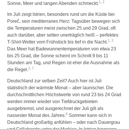
1
,
2
Sonne, Meer und langen Abenden schmeckt.
Im Juli zeigt Istrien, besonders rund um die Küste bei
Poreč, sein mediterranes Herz: Tagsüber bewegen sich
die Temperaturen meist zwischen 25 und 29 Grad, oft
auch darüber, aber selten unerträglich heiß – perfektes
1
,
2
T-Shirt-Wetter vom Frühstück bis tief in die Nacht.
Das Meer hat Badewannentemperaturen von etwa 23
bis 25 Grad, die Sonne scheint im Schnitt 9 bis 11
Stunden am Tag, und Regen ist eher die Ausnahme als
2
,
7
die Regel.
Deutschland zur selben Zeit? Auch hier ist Juli
statistisch der wärmste Monat – aber launischer. Die
durchschnittlichen Höchstwerte von rund 23 bis 24 Grad
werden immer wieder von Tiefdruckgebieten
ausgebremst, und ausgerechnet der Juli gilt als
8
nassester Monat des Jahres.
Sommer kann sich in
Deutschland großartig anfühlen – oder nach Dauergrau