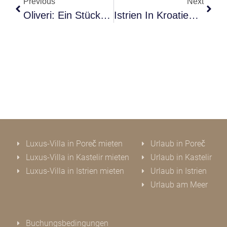
Previous
Next
Oliveri: Ein Stück Istrien Im Geschmack
Istrien In Kroatien: Geschichte, Genuss Und 5 Gute Gründe Für Deinen Urlaub
Luxus-Villa in Poreč mieten
Urlaub in Poreč
Luxus-Villa in Kastelir mieten
Urlaub in Kastelir
Luxus-Villa in Istrien mieten
Urlaub in Istrien
Urlaub am Meer
Buchungsbedingungen