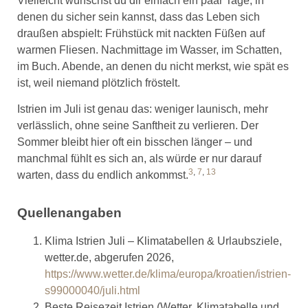
Vielleicht wünschst du dir einfach ein paar Tage, in
denen du sicher sein kannst, dass das Leben sich
draußen abspielt: Frühstück mit nackten Füßen auf
warmen Fliesen. Nachmittage im Wasser, im Schatten,
im Buch. Abende, an denen du nicht merkst, wie spät es
ist, weil niemand plötzlich fröstelt.
Istrien im Juli ist genau das: weniger launisch, mehr
verlässlich, ohne seine Sanftheit zu verlieren. Der
Sommer bleibt hier oft ein bisschen länger – und
manchmal fühlt es sich an, als würde er nur darauf
3
,
7
,
13
warten, dass du endlich ankommst.
Quellenangaben
Klima Istrien Juli – Klimatabellen & Urlaubsziele,
wetter.de, abgerufen 2026,
https://www.wetter.de/klima/europa/kroatien/istrien-
s99000040/juli.html
Beste Reisezeit Istrien (Wetter, Klimatabelle und