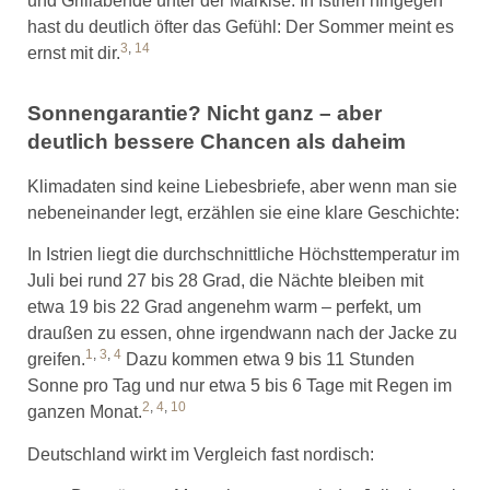
und Grillabende unter der Markise. In Istrien hingegen
hast du deutlich öfter das Gefühl: Der Sommer meint es
3
,
14
ernst mit dir.
Sonnengarantie? Nicht ganz – aber
deutlich bessere Chancen als daheim
Klimadaten sind keine Liebesbriefe, aber wenn man sie
nebeneinander legt, erzählen sie eine klare Geschichte:
In Istrien liegt die durchschnittliche Höchsttemperatur im
Juli bei rund 27 bis 28 Grad, die Nächte bleiben mit
etwa 19 bis 22 Grad angenehm warm – perfekt, um
draußen zu essen, ohne irgendwann nach der Jacke zu
1
,
3
,
4
greifen.
Dazu kommen etwa 9 bis 11 Stunden
Sonne pro Tag und nur etwa 5 bis 6 Tage mit Regen im
2
,
4
,
10
ganzen Monat.
Deutschland wirkt im Vergleich fast nordisch: