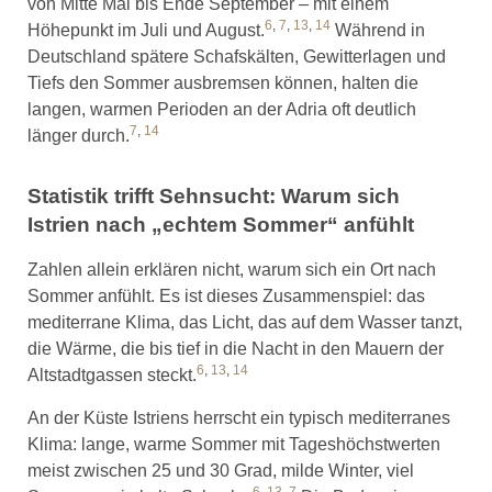
von Mitte Mai bis Ende September – mit einem
6
,
7
,
13
,
14
Höhepunkt im Juli und August.
Während in
Deutschland spätere Schafskälten, Gewitterlagen und
Tiefs den Sommer ausbremsen können, halten die
langen, warmen Perioden an der Adria oft deutlich
7
,
14
länger durch.
Statistik trifft Sehnsucht: Warum sich
Istrien nach „echtem Sommer“ anfühlt
Zahlen allein erklären nicht, warum sich ein Ort nach
Sommer anfühlt. Es ist dieses Zusammenspiel: das
mediterrane Klima, das Licht, das auf dem Wasser tanzt,
die Wärme, die bis tief in die Nacht in den Mauern der
6
,
13
,
14
Altstadtgassen steckt.
An der Küste Istriens herrscht ein typisch mediterranes
Klima: lange, warme Sommer mit Tageshöchstwerten
meist zwischen 25 und 30 Grad, milde Winter, viel
6
,
13
,
7