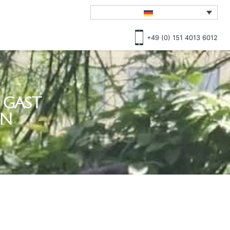
+49 (0) 151 4013 6012
 GAST
EN