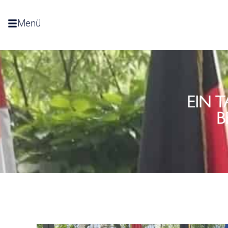
Menü
EIN 
B