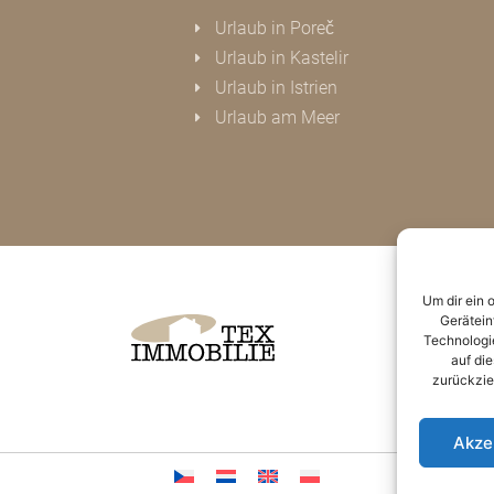
Urlaub in Poreč
Urlaub in Kastelir
Urlaub in Istrien
Urlaub am Meer
Um dir ein 
Gerätein
Technologie
auf die
zurückzie
Akze