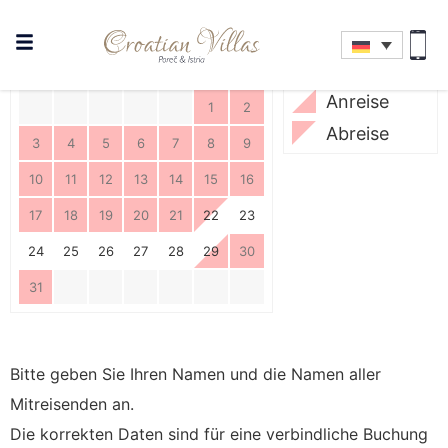
Frei
Skip Booking Form
Nicht
M
D
M
D
F
S
S
verfügbar
Anreise
1
2
Abreise
3
4
5
6
7
8
9
10
11
12
13
14
15
16
17
18
19
20
21
22
23
24
25
26
27
28
29
30
31
Bitte geben Sie Ihren Namen und die Namen aller
Mitreisenden an.
Die korrekten Daten sind für eine verbindliche Buchung