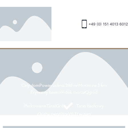
Polski
+49 (0) 151 4013 6012
Cały dom
Powierzchnia 280 m²
Morze na 3 km
Prywatny basen
Widok morza
Ogród
Parkowanie
Taras
Grill
Taras dachowy
Osoby niepalące
Wi-Fi w tym