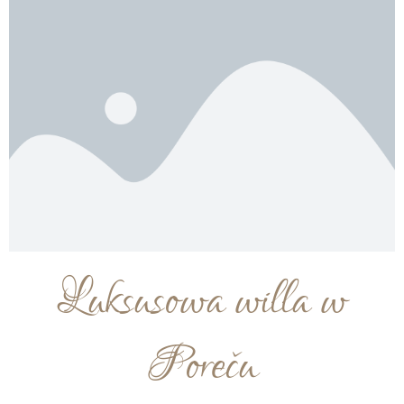
Luksusowa willa w
Poreču